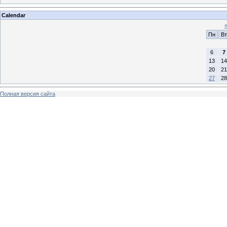
Calendar
Пн
Вт
6
7
13
14
20
21
27
28
Полная версия сайта