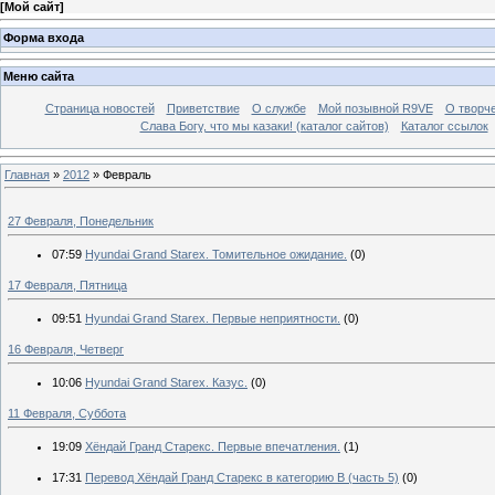
[
Мой сайт
]
Форма входа
Меню сайта
Страница новостей
Приветствие
О службе
Мой позывной R9VE
О творч
Слава Богу, что мы казаки! (каталог сайтов)
Каталог ссылок
Главная
»
2012
»
Февраль
27 Февраля, Понедельник
07:59
Hyundai Grand Starex. Томительное ожидание.
(0)
17 Февраля, Пятница
09:51
Hyundai Grand Starex. Первые неприятности.
(0)
16 Февраля, Четверг
10:06
Hyundai Grand Starex. Казус.
(0)
11 Февраля, Суббота
19:09
Хёндай Гранд Старекс. Первые впечатления.
(1)
17:31
Перевод Хёндай Гранд Старекс в категорию В (часть 5)
(0)