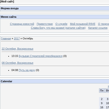
[
Мой сайт
]
Форма входа
Меню сайта
Страница новостей
Приветствие
О службе
Мой позывной R9VE
О творч
Слава Богу, что мы казаки! (каталог сайтов)
Каталог ссылок
Главная
»
2017
»
Октябрь
22 Октября, Воскресенье
13:15
Бульвар Строителей преобразился
(0)
08 Октября, Воскресенье
04:08
Путь на дачу
(0)
Calendar
Пн
Вт
2
3
9
10
16
17