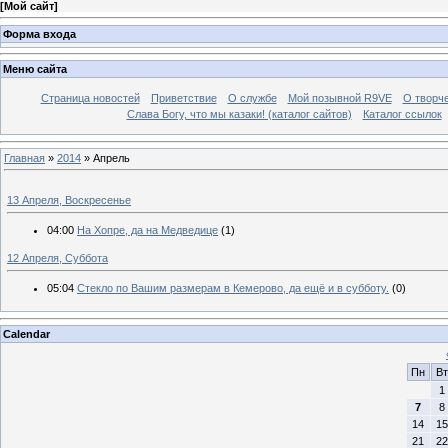
[
Мой сайт
]
Форма входа
Меню сайта
Страница новостей
Приветствие
О службе
Мой позывной R9VE
О творч
Слава Богу, что мы казаки! (каталог сайтов)
Каталог ссылок
Главная
»
2014
»
Апрель
13 Апреля, Воскресенье
04:00
На Хопре, да на Медведице
(1)
12 Апреля, Суббота
05:04
Стекло по Вашим размерам в Кемерово, да ещё и в субботу.
(0)
Calendar
Пн
Вт
1
7
8
14
15
21
22