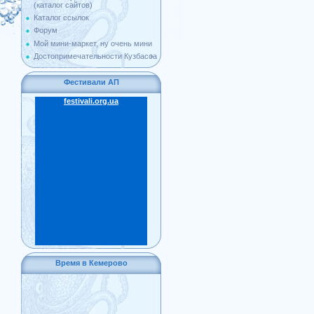
(каталог сайтов)
Каталог ссылок
Форум
Мой мини-маркет, ну очень мини
Достопримечательности Кузбасса
Фестивали АП
festivali.org.ua
Время в Кемерово