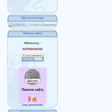
Прогноз погоды
Помоги сайту
Webmoney :
R374164181326
Помоги сайту