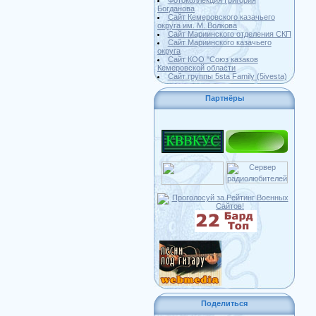
Фотоколлекция Григория
Богданова
Сайт Кемеровского казачьего
округа им. М. Волкова
Сайт Мариинского отделения СКП
Сайт Мариинского казачьего
округа
Сайт КОО "Союз казаков
Кемеровской области
Сайт группы 5sta Family (5ivesta)
Партнёры
Поделиться