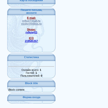
Карта посещений
Пишите письма,
звоните
E-mail:
rx9ue@mail.ru
vsskv@inbox.ru
Skype:
rv9uie411
ICQ
219585357
Статистика
Онлайн всего:
1
Гостей:
1
Пользователей:
0
Block title
Block content
Форма входа