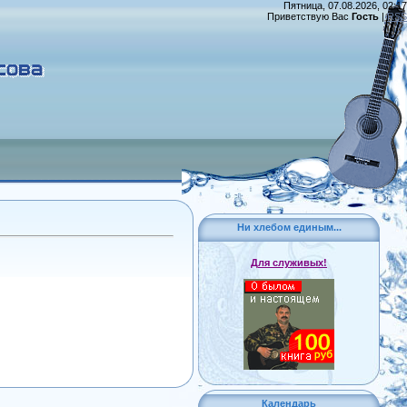
Пятница, 07.08.2026, 02:17
Приветствую Вас
Гость
|
RSS
Ни хлебом единым...
Для служивых!
Календарь