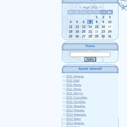
«
Март 2013
»
Пн
Вт
Ср
Чт
Пт
Сб
Вс
1
2
3
4
5
6
7
8
9
10
11
12
13
14
15
16
17
18
19
20
21
22
23
24
25
26
27
28
29
30
31
Поиск
Архив записей
2011 Апрель
2011 Май
2011 Июнь
2011 Июль
2011 Август
2011 Сентябрь
2011 Октябрь
2011 Декабрь
2012 Январь
2012 Февраль
2012 Март
2012 Апрель