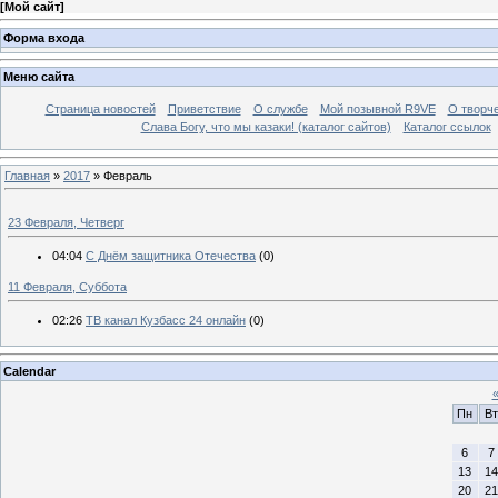
[
Мой сайт
]
Форма входа
Меню сайта
Страница новостей
Приветствие
О службе
Мой позывной R9VE
О творч
Слава Богу, что мы казаки! (каталог сайтов)
Каталог ссылок
Главная
»
2017
»
Февраль
23 Февраля, Четверг
04:04
С Днём защитника Отечества
(0)
11 Февраля, Суббота
02:26
ТВ канал Кузбасс 24 онлайн
(0)
Calendar
Пн
Вт
6
7
13
14
20
21