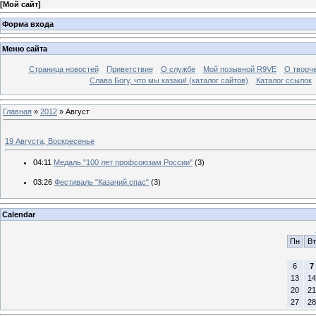
[
Мой сайт
]
Форма входа
Меню сайта
Страница новостей
Приветствие
О службе
Мой позывной R9VE
О творч
Слава Богу, что мы казаки! (каталог сайтов)
Каталог ссылок
Главная
»
2012
»
Август
19 Августа, Воскресенье
04:11
Медаль "100 лет профсоюзам России"
(3)
03:26
Фестиваль "Казачий спас"
(3)
Calendar
Пн
Вт
6
7
13
14
20
21
27
28