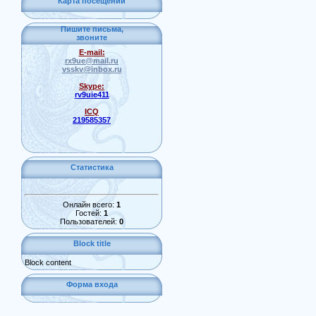
Карта посещений
Пишите письма,
звоните
E-mail:
rx9ue@mail.ru
vsskv@inbox.ru
Skype:
rv9uie411
ICQ
219585357
Статистика
Онлайн всего:
1
Гостей:
1
Пользователей:
0
Block title
Block content
Форма входа