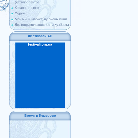
(каталог сайтов)
Каталог ссылок
Форум
Мой мини-маркет, ну очень мини
Достопримечательности Кузбасса
Фестивали АП
festivali.org.ua
Время в Кемерово