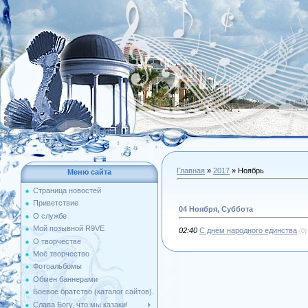
Главная
»
2017
»
Ноябрь
Меню сайта
Страница новостей
Приветствие
04 Ноября, Суббота
О службе
Мой позывной R9VE
02:40
С днём народного единства
(0)
О творчестве
Моё творчество
Фотоальбомы
Обмен баннерами
Боевое братство (каталог сайтов).
Слава Богу, что мы казаки!