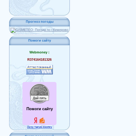
Прогноз погоды
Помоги сайту
Webmoney :
R374164181326
Помоги сайту