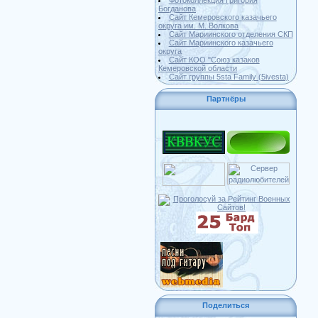
Фотоколлекция Григория
Богданова
Сайт Кемеровского казачьего
округа им. М. Волкова
Сайт Мариинского отделения СКП
Сайт Мариинского казачьего
округа
Сайт КОО "Союз казаков
Кемеровской области
Сайт группы 5sta Family (5ivesta)
Партнёры
Поделиться